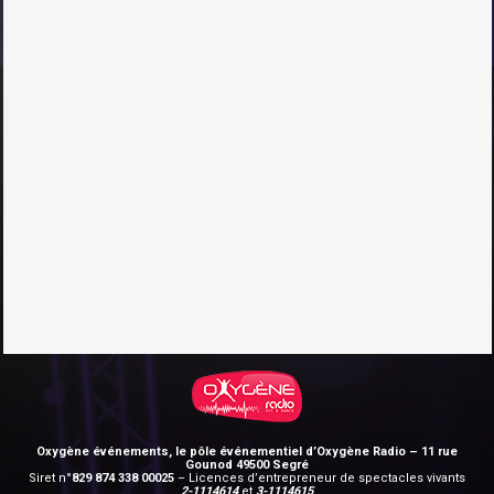
Oxygène événements, le pôle événementiel d’Oxygène Radio – 11 rue
Gounod 49500 Segré
Siret n°
829 874 338 00025
– Licences d’entrepreneur de spectacles vivants
2-1114614
et
3-1114615