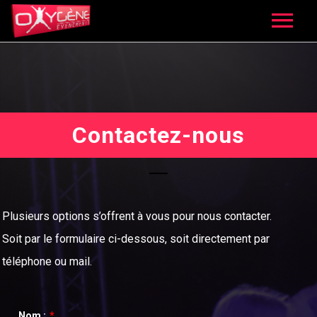
ACCUEIL
QUI SOMMES-NOUS ?
PRESTATIONS
Contactez-nous
LOCATION DE MATÉRIEL
MÉDIAS
Photos
CONTACT
Plusieurs options s’offrent à vous pour nous contacter.
Vidéos
Soit par le formulaire ci-dessous, soit directement par
téléphone ou mail.